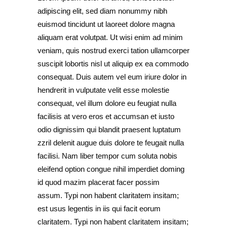
adipiscing elit, sed diam nonummy nibh
euismod tincidunt ut laoreet dolore magna
aliquam erat volutpat. Ut wisi enim ad minim
veniam, quis nostrud exerci tation ullamcorper
suscipit lobortis nisl ut aliquip ex ea commodo
consequat. Duis autem vel eum iriure dolor in
hendrerit in vulputate velit esse molestie
consequat, vel illum dolore eu feugiat nulla
facilisis at vero eros et accumsan et iusto
odio dignissim qui blandit praesent luptatum
zzril delenit augue duis dolore te feugait nulla
facilisi. Nam liber tempor cum soluta nobis
eleifend option congue nihil imperdiet doming
id quod mazim placerat facer possim
assum. Typi non habent claritatem insitam;
est usus legentis in iis qui facit eorum
claritatem. Typi non habent claritatem insitam;