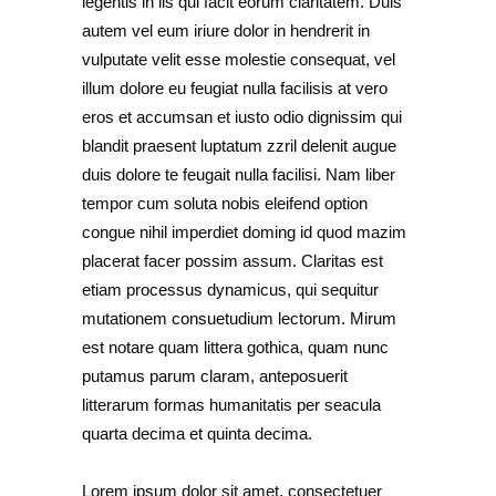
legentis in iis qui facit eorum claritatem. Duis
autem vel eum iriure dolor in hendrerit in
vulputate velit esse molestie consequat, vel
illum dolore eu feugiat nulla facilisis at vero
eros et accumsan et iusto odio dignissim qui
blandit praesent luptatum zzril delenit augue
duis dolore te feugait nulla facilisi. Nam liber
tempor cum soluta nobis eleifend option
congue nihil imperdiet doming id quod mazim
placerat facer possim assum. Claritas est
etiam processus dynamicus, qui sequitur
mutationem consuetudium lectorum. Mirum
est notare quam littera gothica, quam nunc
putamus parum claram, anteposuerit
litterarum formas humanitatis per seacula
quarta decima et quinta decima.
Lorem ipsum dolor sit amet, consectetuer